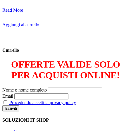
Ticket
Read More
di
assistenza
Aggiungi al carrello
remota
35€
Carrello
OFFERTE VALIDE SOLO
PER ACQUISTI ONLINE!
Nome o nome completo
Email
Procedendo accetti la privacy policy
SOLUZIONI IT SHOP