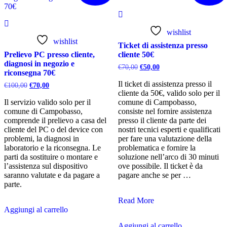
wishlist
wishlist
Ticket di assistenza presso
Prelievo PC presso cliente,
cliente 50€
diagnosi in negozio e
Il
Il
€
70,00
€
50,00
riconsegna 70€
prezzo
prezzo
originale
attuale
Il ticket di assistenza presso il
Il
Il
€
100,00
€
70,00
era:
è:
cliente da 50€, valido solo per il
prezzo
prezzo
€70,00.
€50,00.
originale
attuale
Il servizio valido solo per il
comune di Campobasso,
era:
è:
comune di Campobasso,
consiste nel fornire assistenza
€100,00.
€70,00.
comprende il prelievo a casa del
presso il cliente da parte dei
cliente del PC o del device con
nostri tecnici esperti e qualificati
problemi, la diagnosi in
per fare una valutazione della
laboratorio e la riconsegna. Le
problematica e fornire la
parti da sostituire o montare e
soluzione nell’arco di 30 minuti
l’assistenza sul dispositivo
ove possibile. Il ticket è da
saranno valutate e da pagare a
pagare anche se per …
parte.
Ticket
Read More
di
Aggiungi al carrello
assistenza
Aggiungi al carrello