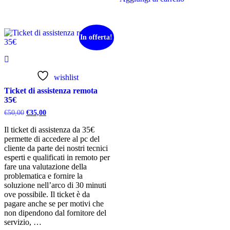
presso
cliente
50€
In offerta!
wishlist
Ticket di assistenza remota
35€
Il
Il
€
50,00
€
35,00
prezzo
prezzo
originale
attuale
Il ticket di assistenza da 35€
era:
è:
permette di accedere al pc del
€50,00.
€35,00.
cliente da parte dei nostri tecnici
esperti e qualificati in remoto per
fare una valutazione della
problematica e fornire la
soluzione nell’arco di 30 minuti
ove possibile. Il ticket è da
pagare anche se per motivi che
non dipendono dal fornitore del
servizio, …