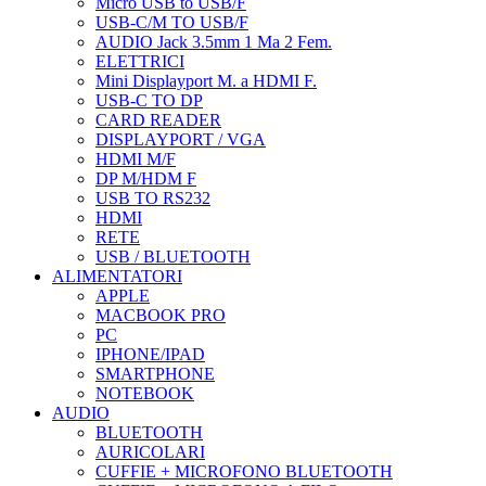
Micro USB to USB/F
USB-C/M TO USB/F
AUDIO Jack 3.5mm 1 Ma 2 Fem.
ELETTRICI
Mini Displayport M. a HDMI F.
USB-C TO DP
CARD READER
DISPLAYPORT / VGA
HDMI M/F
DP M/HDM F
USB TO RS232
HDMI
RETE
USB / BLUETOOTH
ALIMENTATORI
APPLE
MACBOOK PRO
PC
IPHONE/IPAD
SMARTPHONE
NOTEBOOK
AUDIO
BLUETOOTH
AURICOLARI
CUFFIE + MICROFONO BLUETOOTH