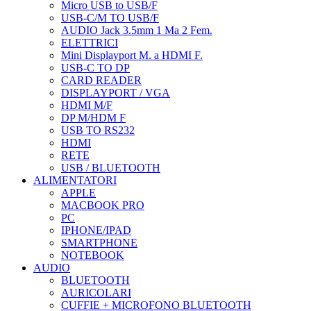
Micro USB to USB/F
USB-C/M TO USB/F
AUDIO Jack 3.5mm 1 Ma 2 Fem.
ELETTRICI
Mini Displayport M. a HDMI F.
USB-C TO DP
CARD READER
DISPLAYPORT / VGA
HDMI M/F
DP M/HDM F
USB TO RS232
HDMI
RETE
USB / BLUETOOTH
ALIMENTATORI
APPLE
MACBOOK PRO
PC
IPHONE/IPAD
SMARTPHONE
NOTEBOOK
AUDIO
BLUETOOTH
AURICOLARI
CUFFIE + MICROFONO BLUETOOTH