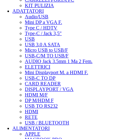
KIT PULIZIA
ADATTATORI
Audio/USB
Mini DP a VGA F.
Type C / HDTV
Type-C / Jack 3,5"
USB
USB 3.0 A SATA
Micro USB to USB/F
USB-C/M TO USB/F
AUDIO Jack 3.5mm 1 Ma 2 Fem.
ELETTRICI
Mini Displayport M. a HDMI F.
USB-C TO DP
CARD READER
DISPLAYPORT / VGA
HDMI M/F
DP M/HDM F
USB TO RS232
HDMI
RETE
USB / BLUETOOTH
ALIMENTATORI
APPLE