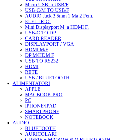
Micro USB to USB/F
USB-C/M TO USB/F
AUDIO Jack 3.5mm 1 Ma 2 Fem.
ELETTRICI
Mini Displayport M. a HDMI F.
USB-C TO DP
CARD READER
DISPLAYPORT / VGA
HDMI M/F
DP M/HDM F
USB TO RS232
HDMI
RETE
USB / BLUETOOTH
ALIMENTATORI
APPLE
MACBOOK PRO
PC
IPHONE/IPAD
SMARTPHONE
NOTEBOOK
AUDIO
BLUETOOTH
AURICOLARI
CUFFIE + MICROFONO BLUETOOTH