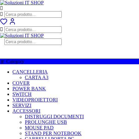
Skip
to
content
Category
CANCELLERIA
CARTA A3
COVER
POWER BANK
SWITCH
VIDEOPROIETTORI
SERVIZI
ACCESSORI
DISTRUGGI DOCUMENTI
PROLUNGHE USB
MOUSE PAD
STAND PER NOTEBOOK
CARRELLI PORTA PC