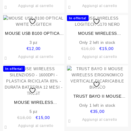
Aggiungi al carrello
Aggiungi al carrello
In offerta!
MOUSE USB B100 OPTICAL
MOUSE WIRELESS
WHITE LOGITECH
LOGITECH B170 NERO
3 pz
Only 2 left in stock
Il
Il
€
12,00
€
16,00
€
15,00
prezzo
prezzo
Aggiungi al carrello
Aggiungi al carrello
originale
attuale
era:
è:
In offerta!
€16,00.
€15,00.
TRUST BAYO II MOUSE
MOUSE WIRELESS
WIRELESS ERGONOMICO
Only 1 left in stock
SILENZIOSO – 1600DPI –
VERTICALE RICARICABILE
€
35,00
5 pz
PLASTICA RICICLATA 83% –
BIANCO
Il
Il
€
18,00
€
15,00
Aggiungi al carrello
DURATA BATTERIA 12 MESI –
prezzo
prezzo
Aggiungi al carrello
TRUST
originale
attuale