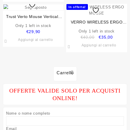
era:
è:
In offerta!
€18,00.
€15,00.
Trust Verto Mouse Verticale
VERRO WIRELESS ERGO
Ergonomico Wireless 800
Only 1 left in stock
MOUSE
/1200/1600 DPI, Nero
Only 1 left in stock
€
29,90
Il
Il
€
40,00
€
35,00
Aggiungi al carrello
prezzo
prezzo
Aggiungi al carrello
originale
attuale
era:
è:
€40,00.
€35,00.
Carrello
OFFERTE VALIDE SOLO PER ACQUISTI
ONLINE!
Nome o nome completo
Email