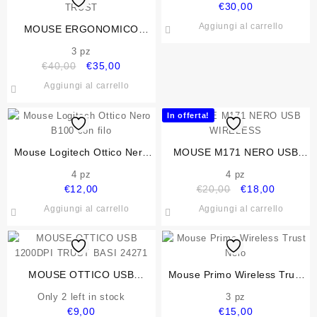
€
30,00
Aggiungi al carrello
MOUSE ERGONOMICO
VERTICALE WIRELESS
3 pz
RICARICABILE – 2400DPI –
Il
Il
€
40,00
€
35,00
PLASTICA RICICLATA 70% –
prezzo
prezzo
Aggiungi al carrello
TRUST
originale
attuale
era:
è:
In offerta!
€40,00.
€35,00.
Mouse Logitech Ottico Nero
MOUSE M171 NERO USB
B100 con filo
WIRELESS
4 pz
4 pz
Il
Il
€
12,00
€
20,00
€
18,00
prezzo
prezzo
Aggiungi al carrello
Aggiungi al carrello
originale
attuale
era:
è:
€20,00.
€18,00.
MOUSE OTTICO USB
Mouse Primo Wireless Trust
1200DPI TRUST BASI 24271
Nero
Only 2 left in stock
3 pz
€
9,00
€
15,00