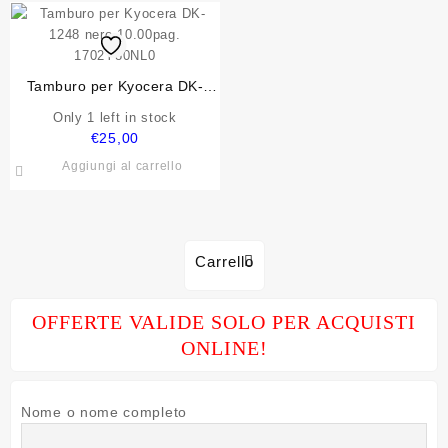
era:
è:
€20,00.
€15,00.
Tamburo per Kyocera DK-
1248 nero 10.00pag.
Only 1 left in stock
1702Y80NL0
€
25,00
Aggiungi al carrello
Carrello
OFFERTE VALIDE SOLO PER ACQUISTI
ONLINE!
Nome o nome completo