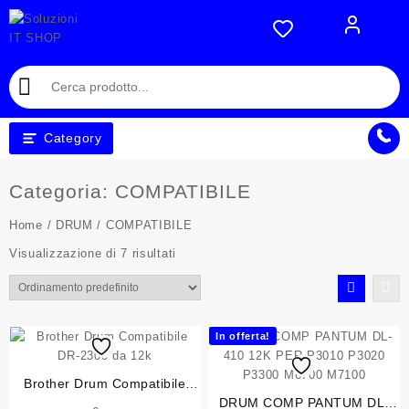
Skip
to
content
Category
Categoria:
COMPATIBILE
Home
/
DRUM
/ COMPATIBILE
Visualizzazione di 7 risultati
In offerta!
Brother Drum Compatibile
DR-2300 da 12k
DRUM COMP PANTUM DL-