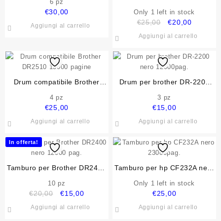
6 pz
410 12K PER P3010 P3020
€
30,00
Only 1 left in stock
P3300 M6700 M7100
Il
Il
€
25,00
€
20,00
Aggiungi al carrello
prezzo
prezzo
Aggiungi al carrello
originale
attuale
era:
è:
€25,00.
€20,00.
Drum compatibile Brother
Drum per brother DR-2200
DR2510 15000 pagine
nero 12000pag.
4 pz
3 pz
€
25,00
€
15,00
Aggiungi al carrello
Aggiungi al carrello
In offerta!
Tamburo per Brother DR2400
Tamburo per hp CF232A nero
nero 12000 pag.
23000pag.
10 pz
Only 1 left in stock
Il
Il
€
20,00
€
15,00
€
25,00
prezzo
prezzo
Aggiungi al carrello
Aggiungi al carrello
originale
attuale