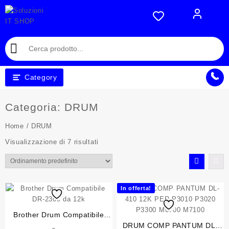
Skip
to
content
Category
Categoria:
DRUM
Home
/ DRUM
Visualizzazione di 7 risultati
In offerta!
Brother Drum Compatibile
DR-2300 da 12k
DRUM COMP PANTUM DL-