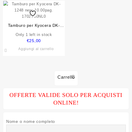
era:
è:
€20,00.
€15,00.
Tamburo per Kyocera DK-
1248 nero 10.00pag.
Only 1 left in stock
1702Y80NL0
€
25,00
Aggiungi al carrello
Carrello
OFFERTE VALIDE SOLO PER ACQUISTI
ONLINE!
Nome o nome completo