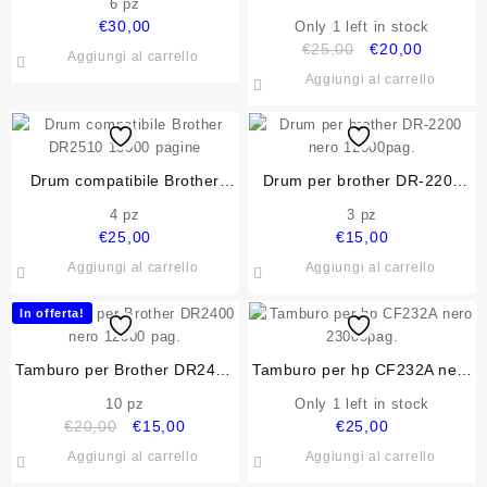
6 pz
410 12K PER P3010 P3020
€
30,00
Only 1 left in stock
P3300 M6700 M7100
Il
Il
€
25,00
€
20,00
Aggiungi al carrello
prezzo
prezzo
Aggiungi al carrello
originale
attuale
era:
è:
€25,00.
€20,00.
Drum compatibile Brother
Drum per brother DR-2200
DR2510 15000 pagine
nero 12000pag.
4 pz
3 pz
€
25,00
€
15,00
Aggiungi al carrello
Aggiungi al carrello
In offerta!
Tamburo per Brother DR2400
Tamburo per hp CF232A nero
nero 12000 pag.
23000pag.
10 pz
Only 1 left in stock
Il
Il
€
20,00
€
15,00
€
25,00
prezzo
prezzo
Aggiungi al carrello
Aggiungi al carrello
originale
attuale