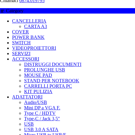
Chiamaci
0874.019795
Category
CANCELLERIA
CARTA A3
COVER
POWER BANK
SWITCH
VIDEOPROIETTORI
SERVIZI
ACCESSORI
DISTRUGGI DOCUMENTI
PROLUNGHE USB
MOUSE PAD
STAND PER NOTEBOOK
CARRELLI PORTA PC
KIT PULIZIA
ADATTATORI
Audio/USB
Mini DP a VGA F.
Type C / HDTV
Type-C / Jack 3,5"
USB
USB 3.0 A SATA
Micro USB to USB/F