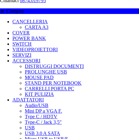
Chiamaci
0874.019795
Category
CANCELLERIA
CARTA A3
COVER
POWER BANK
SWITCH
VIDEOPROIETTORI
SERVIZI
ACCESSORI
DISTRUGGI DOCUMENTI
PROLUNGHE USB
MOUSE PAD
STAND PER NOTEBOOK
CARRELLI PORTA PC
KIT PULIZIA
ADATTATORI
Audio/USB
Mini DP a VGA F.
Type C / HDTV
Type-C / Jack 3,5"
USB
USB 3.0 A SATA
Micro USB to USB/F