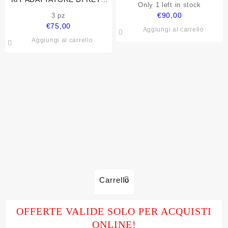
Only 1 left in stock
POWERLINE TL-WPA4220KIT
€
90,00
3 pz
300 MBPS WIRELESS
€
75,00
Aggiungi al carrello
Aggiungi al carrello
Carrello
OFFERTE VALIDE SOLO PER ACQUISTI
ONLINE!