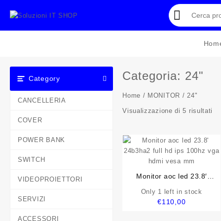
Skip
to
content
Hom
Categoria:
24"
Category
Home
/
MONITOR
/ 24"
CANCELLERIA
Visualizzazione di 5 risultati
COVER
POWER BANK
SWITCH
Monitor aoc led 23.8′
VIDEOPROIETTORI
24b3ha2 full hd ips 100hz
Only 1 left in stock
vga hdmi vesa mm
SERVIZI
€
110,00
ACCESSORI