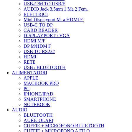
USB-C/M TO USB/F
AUDIO Jack 3.5mm 1 Ma 2 Fem.
ELETTRICI
Mini Displayport M. a HDMI F.
USB-C TO DP
CARD READER
DISPLAYPORT / VGA
HDMI M/F
DP M/HDM F
USB TO RS232
HDMI
RETE
USB / BLUETOOTH
ALIMENTATORI
APPLE
MACBOOK PRO
PC
IPHONE/IPAD
SMARTPHONE
NOTEBOOK
AUDIO
BLUETOOTH
AURICOLARI
CUFFIE + MICROFONO BLUETOOTH
CUFFIE + MICROFONO A FILO