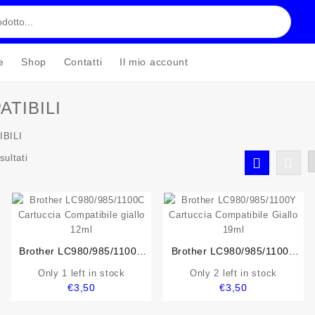
e
Shop
Contatti
Il mio account
TIBILI
BILI
sultati
Brother LC980/985/1100C
Brother LC980/985/1100Y
Cartuccia Compatibile giallo
Cartuccia Compatibile Giallo
Only 1 left in stock
Only 2 left in stock
12ml
19ml
€
3,50
€
3,50