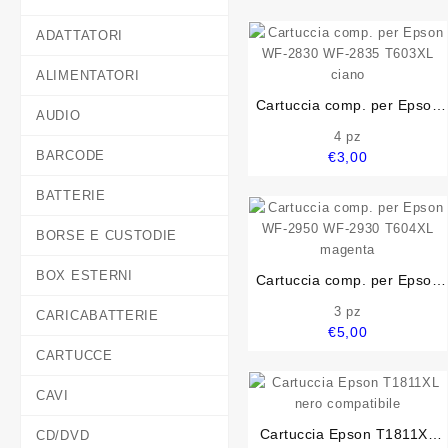
ADATTATORI
ALIMENTATORI
Cartuccia comp. per Epson
AUDIO
WF-2830 WF-2835 T603XL
4 pz
ciano
BARCODE
€
3,00
BATTERIE
BORSE E CUSTODIE
BOX ESTERNI
Cartuccia comp. per Epson
WF-2950 WF-2930 T604XL
3 pz
CARICABATTERIE
magenta
€
5,00
CARTUCCE
CAVI
Cartuccia Epson T1811XL
CD/DVD