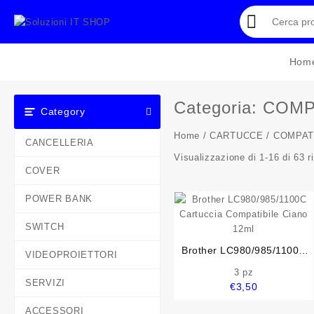
Skip
to
content
Hom
Categoria:
COMPA
Category
Home
/
CARTUCCE
/ COMPATI
CANCELLERIA
Visualizzazione di 1-16 di 63 ri
COVER
POWER BANK
SWITCH
Brother LC980/985/1100C
VIDEOPROIETTORI
Cartuccia Compatibile Ciano
3 pz
12ml
SERVIZI
€
3,50
ACCESSORI