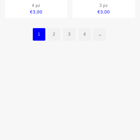
ciano compatibile
magenta compatibile
4 pz
3 pz
€
3,00
€
3,00
1
2
3
4
→