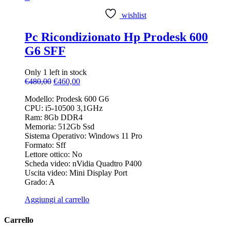
wishlist
Pc Ricondizionato Hp Prodesk 600
G6 SFF
Only 1 left in stock
Il
Il
€
480,00
€
460,00
prezzo
prezzo
Modello: Prodesk 600 G6
originale
attuale
CPU: i5-10500 3,1GHz
era:
è:
Ram: 8Gb DDR4
€480,00.
€460,00.
Memoria: 512Gb Ssd
Sistema Operativo: Windows 11 Pro
Formato: Sff
Lettore ottico: No
Scheda video: nVidia Quadtro P400
Uscita video: Mini Display Port
Grado: A
Aggiungi al carrello
Carrello