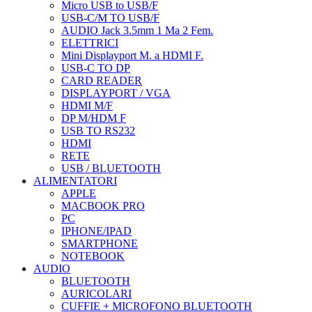
Micro USB to USB/F
USB-C/M TO USB/F
AUDIO Jack 3.5mm 1 Ma 2 Fem.
ELETTRICI
Mini Displayport M. a HDMI F.
USB-C TO DP
CARD READER
DISPLAYPORT / VGA
HDMI M/F
DP M/HDM F
USB TO RS232
HDMI
RETE
USB / BLUETOOTH
ALIMENTATORI
APPLE
MACBOOK PRO
PC
IPHONE/IPAD
SMARTPHONE
NOTEBOOK
AUDIO
BLUETOOTH
AURICOLARI
CUFFIE + MICROFONO BLUETOOTH