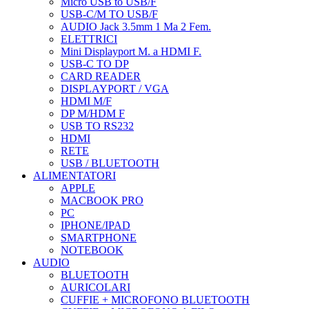
Micro USB to USB/F
USB-C/M TO USB/F
AUDIO Jack 3.5mm 1 Ma 2 Fem.
ELETTRICI
Mini Displayport M. a HDMI F.
USB-C TO DP
CARD READER
DISPLAYPORT / VGA
HDMI M/F
DP M/HDM F
USB TO RS232
HDMI
RETE
USB / BLUETOOTH
ALIMENTATORI
APPLE
MACBOOK PRO
PC
IPHONE/IPAD
SMARTPHONE
NOTEBOOK
AUDIO
BLUETOOTH
AURICOLARI
CUFFIE + MICROFONO BLUETOOTH