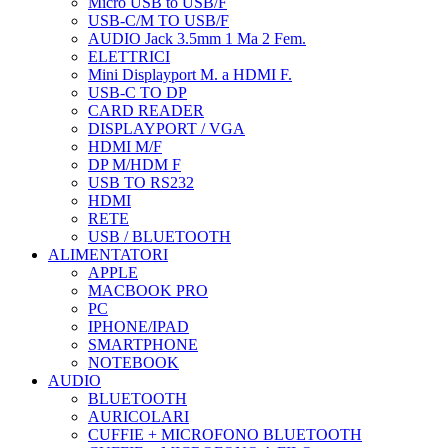
Micro USB to USB/F
USB-C/M TO USB/F
AUDIO Jack 3.5mm 1 Ma 2 Fem.
ELETTRICI
Mini Displayport M. a HDMI F.
USB-C TO DP
CARD READER
DISPLAYPORT / VGA
HDMI M/F
DP M/HDM F
USB TO RS232
HDMI
RETE
USB / BLUETOOTH
ALIMENTATORI
APPLE
MACBOOK PRO
PC
IPHONE/IPAD
SMARTPHONE
NOTEBOOK
AUDIO
BLUETOOTH
AURICOLARI
CUFFIE + MICROFONO BLUETOOTH